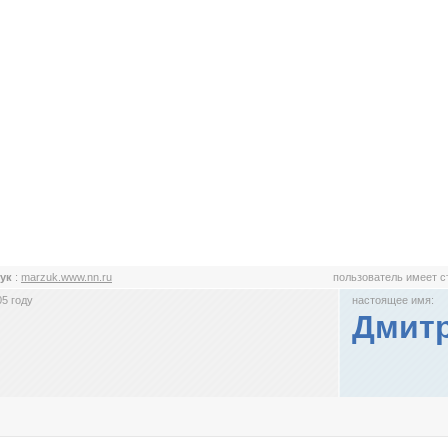
зук
:
marzuk.www.nn.ru
пользователь имеет 
5 году
настоящее имя:
Дмит