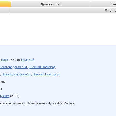
Друзья
( 67 )
Га
Мне н
я
1980
г. 46 лет
Водолей
ижегородская обл.
,
Нижний Новгород
,
Нижегородская обл.
,
Нижний Новгород
зано
ны
Музыка
(2895)
рийский легионер. Полное имя - Мусса Абу Марзук.