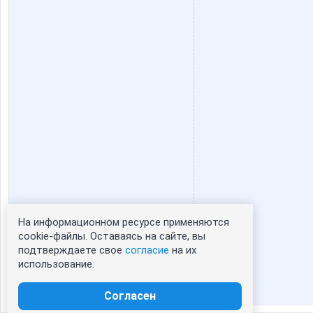
На информационном ресурсе применяются
Статистика портрета:
cookie-файлы. Оставаясь на сайте, вы
подтверждаете свое
согласие
на их
сейчас просматривают портрет - 0
использование.
зарегистрированные пользователи
посетившие портрет за 7 дней - 0
Согласен