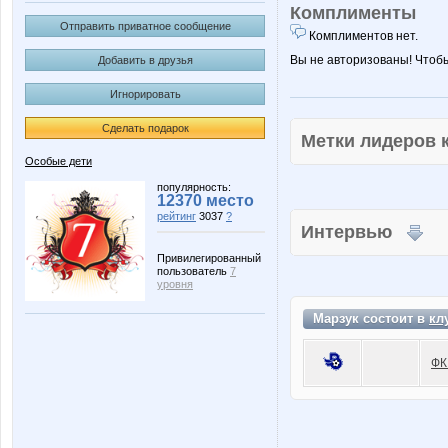
Комплименты
Отправить приватное сообщение
Комплиментов нет.
Вы не авторизованы! Чтоб
Добавить в друзья
Игнорировать
Сделать подарок
Метки лидеров
Особые дети
популярность:
12370 место
рейтинг
3037
?
Интервью
Привилегированный
пользователь
7
уровня
Марзук состоит в
кл
ФК