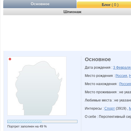
Основное
Блог
( 0 )
Шпионаж
Основное
Дата рождения :
3 Феврал
Место рождения :
Россия
,
Н
Место нахождения :
Россия
Место проживания : не ука
Любимые места : не указа
Интересы :
Спорт
(3919) ,
О себе : Перспективный си
Портрет заполнен на 49 %