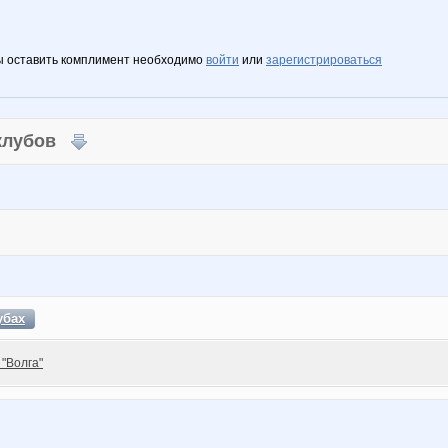
ы оставить комплимент необходимо
войти
или
зарегистрироваться
 клубов
убах
 "Волга"