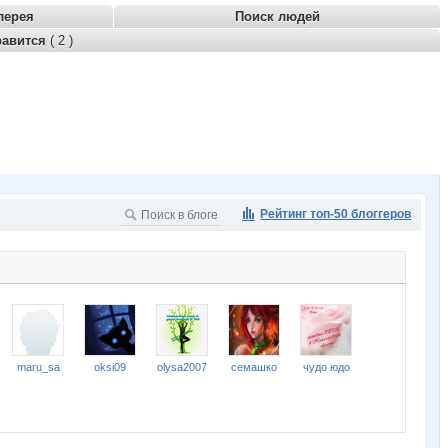
лерея
Поиск людей
равится
( 2 )
Рейтинг топ-50 блоггеров
maru_sa
oksi09
olysa2007
семашко
чудо юдо