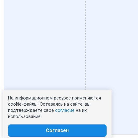
На информационном ресурсе применяются
Статистика портрета:
cookie-файлы. Оставаясь на сайте, вы
подтверждаете свое
согласие
на их
сейчас просматривают портрет - 0
использование.
зарегистрированные пользователи
посетившие портрет за 7 дней - 0
Согласен