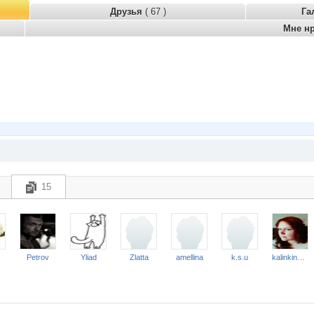
Друзья
( 67 )
Га
Мне н
15
Petrov
Yliad
Zlatta
amellina
k.s.u
kalinkina1980