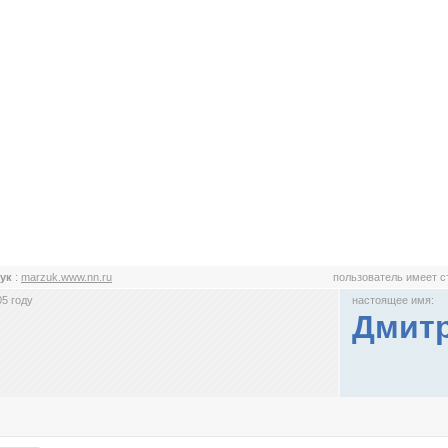
зук
:
marzuk.www.nn.ru
пользователь имеет 
5 году
настоящее имя:
Дмит